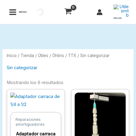
Ir
al
MENU
contenido
Utilesmtb
Inicio
/
Tienda
/
Útiles
/
Öhlins
/
TTX
/ Sin categorizar
Sin categorizar
Mostrando los 6 resultados
Reparaciones
amortiguadores
Adaptador carraca