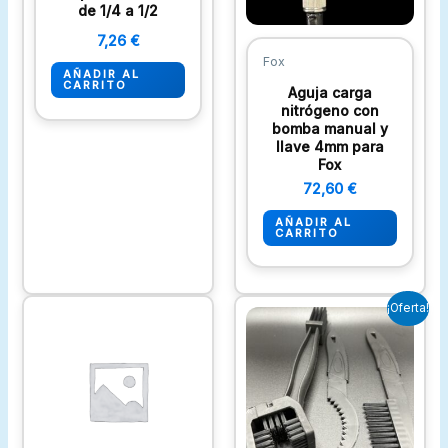
de 1/4 a 1/2
7,26
€
Fox
AÑADIR AL
CARRITO
Aguja carga
nitrógeno con
bomba manual y
llave 4mm para
Fox
72,60
€
AÑADIR AL
CARRITO
El
El
¡Oferta!
precio
precio
original
actual
era:
es:
13,31 €.
10,89 €.