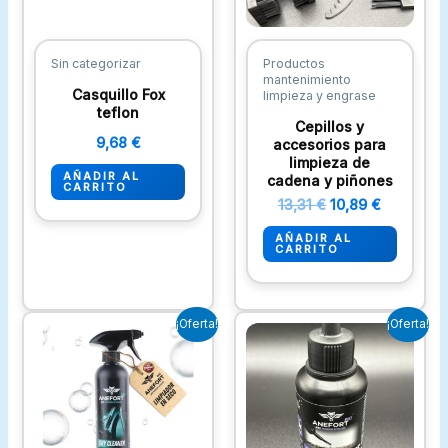
Sin categorizar
Productos
mantenimiento
Casquillo Fox
limpieza y engrase
teflon
Cepillos y
9,68
€
accesorios para
limpieza de
AÑADIR AL
cadena y piñones
CARRITO
13,31
€
10,89
€
AÑADIR AL
CARRITO
El
El
El
El
¡Oferta!
¡Oferta!
precio
precio
precio
precio
original
actual
original
actual
era:
es:
era:
es:
13,31 €.
10,89 €.
13,31 €.
10,89 €.