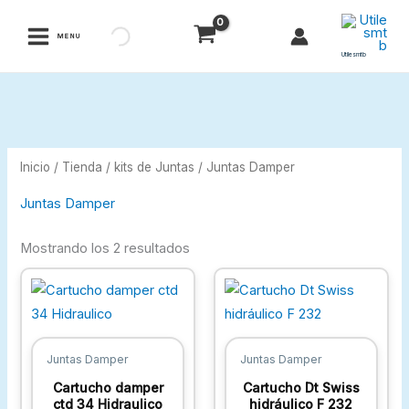
Ir
al
MENU
contenido
Utilesmtb
Inicio
/
Tienda
/
kits de Juntas
/ Juntas Damper
Juntas Damper
Mostrando los 2 resultados
Juntas Damper
Juntas Damper
Cartucho damper
Cartucho Dt Swiss
ctd 34 Hidraulico
hidráulico F 232