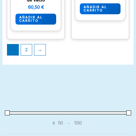
60,50
€
AÑADIR AL
CARRITO
AÑADIR AL
CARRITO
1
2
→
€
-
Minimum Price
Maximum Price