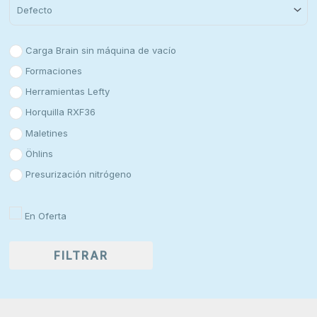
Sort Products
Carga Brain sin máquina de vacío
Formaciones
Herramientas Lefty
Horquilla RXF36
Maletines
Öhlins
Presurización nitrógeno
Productos más vendidos
En Oferta
Purga
Rock Shox
FILTRAR
Sid Brain
Soportes y sujeción
STX22