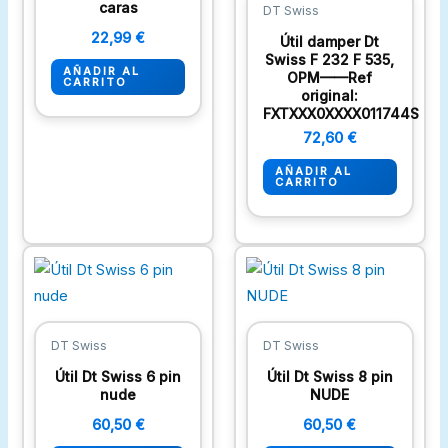
caras
DT Swiss
22,99
€
Útil damper Dt
Swiss F 232 F 535,
AÑADIR AL
OPM——Ref
CARRITO
original:
FXTXXX0XXXX011744S
72,60
€
AÑADIR AL
CARRITO
DT Swiss
DT Swiss
Útil Dt Swiss 6 pin
Útil Dt Swiss 8 pin
nude
NUDE
60,50
€
60,50
€