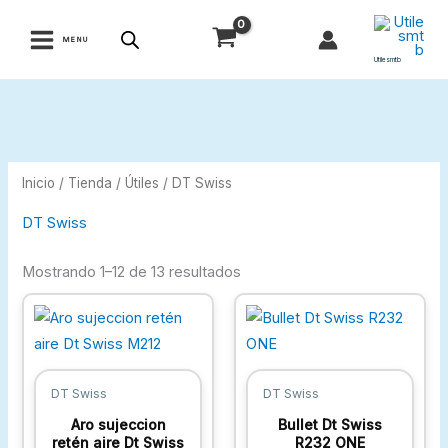
Ir
al
MENU
contenido
Utilesmtb
Inicio
/
Tienda
/
Útiles
/ DT Swiss
DT Swiss
Mostrando 1–12 de 13 resultados
DT Swiss
DT Swiss
Aro sujeccion
Bullet Dt Swiss
retén aire Dt Swiss
R232 ONE