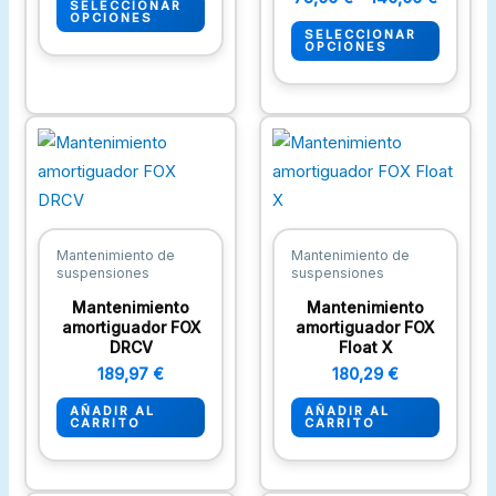
SELECCIONAR
elegir
elegir
OPCIONES
SELECCIONAR
en
en
OPCIONES
la
la
página
página
de
de
producto
produc
Mantenimiento de
Mantenimiento de
suspensiones
suspensiones
Mantenimiento
Mantenimiento
amortiguador FOX
amortiguador FOX
DRCV
Float X
189,97
€
180,29
€
AÑADIR AL
AÑADIR AL
CARRITO
CARRITO