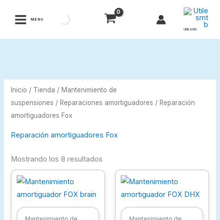
Ir
al
MENU
contenido
Utilesmtb
Inicio
/
Tienda
/
Mantenimiento de
suspensiones
/
Reparaciones amortiguadores
/ Reparación
amortiguadores Fox
Reparación amortiguadores Fox
Mostrando los 8 resultados
Mantenimiento de
Mantenimiento de