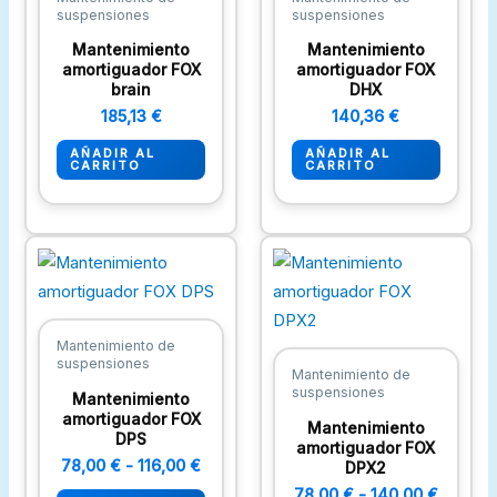
suspensiones
suspensiones
Mantenimiento
Mantenimiento
amortiguador FOX
amortiguador FOX
brain
DHX
185,13
€
140,36
€
AÑADIR AL
AÑADIR AL
CARRITO
CARRITO
Rango
Rango
Este
Este
de
de
producto
produc
precios:
precios
desde
desde
tiene
tiene
78,00 €
78,00 €
múltiples
múltipl
hasta
hasta
Mantenimiento de
suspensiones
116,00 €
variantes.
140,00 
variant
Mantenimiento de
suspensiones
Las
Las
Mantenimiento
amortiguador FOX
opciones
opcion
Mantenimiento
DPS
amortiguador FOX
se
se
78,00
€
-
116,00
€
DPX2
pueden
pueden
78,00
€
-
140,00
€