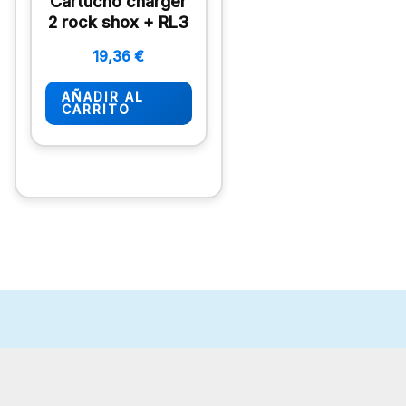
Cartucho charger
2 rock shox + RL3
19,36
€
AÑADIR AL
CARRITO