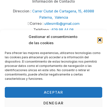
Información de Contacto
Direccion :
Carrer Ciutat de Cartagena, 15, 46988
Paterna, Valencia
Correo :
utilesmtb@gmail.com
Teléfono
:
629 98 44 08
Gestionar el consentimiento
de las cookies
Para ofrecer las mejores experiencias, utilizamos tecnologías como
las cookies para almacenar y/o acceder a la información del
Politica de Privacidad
dispositivo. El consentimiento de estas tecnologías nos permitirá
procesar datos como el comportamiento de navegación o las
Politica de Cookies
identificaciones únicas en este sitio. No consentir o retirar el
consentimiento, puede afectar negativamente a ciertas
Aviso legal
características y funciones.
ACEPTAR
DENEGAR