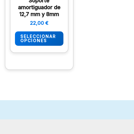
Soporte
Las
amortiguador de
opciones
12,7 mm y 8mm
se
22,00
€
pueden
elegir
SELECCIONAR
OPCIONES
en
la
página
de
producto