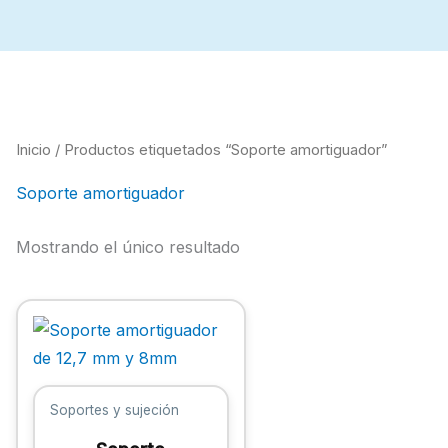
Inicio
/ Productos etiquetados “Soporte amortiguador”
Soporte amortiguador
Mostrando el único resultado
Este
producto
tiene
múltiples
Soportes y sujeción
variantes.