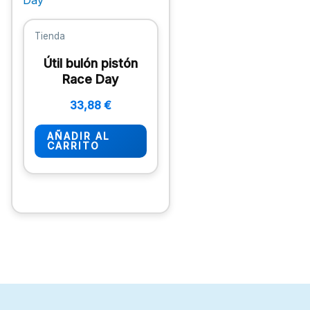
Tienda
Útil bulón pistón
Race Day
33,88
€
AÑADIR AL
CARRITO