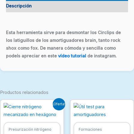
Descripción
Esta herramienta sirve para desmontar los Circlips de
los latiguillos de los amortiguadores brain, tanto rock
shox como fox. De manera cómoda y sencilla como
podeís apreciar en este
vídeo tutorial
de instagram.
Productos relacionados
El
El
¡Oferta!
precio
precio
original
actual
era:
es:
1,45 €.
0,97 €.
Presurización nitrógeno
Formaciones