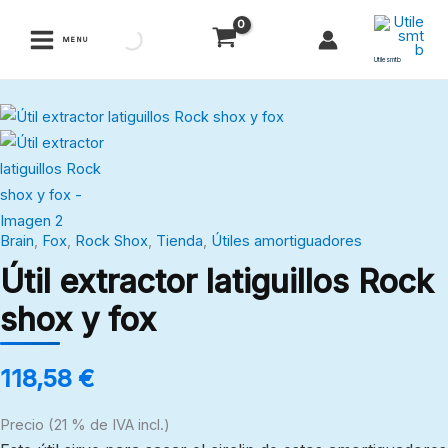
Ir
al
MENU
contenido
Utilesmtb
Útil
extractor
latiguillos
Rock
shox
Brain
,
Fox
,
Rock Shox
,
Tienda
,
Útiles amortiguadores
y
Útil extractor latiguillos Rock
fox
cantidad
shox y fox
118,58
€
Precio (21 % de IVA incl.)