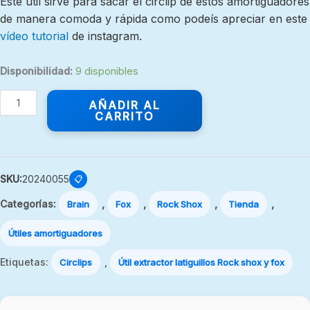
Este útil sirve para sacar el circlip de estos amortiguadores
de manera comoda y rápida como podeís apreciar en este
vídeo tutorial
de instagram.
Disponibilidad:
9 disponibles
AÑADIR AL
CARRITO
SKU:
20240055
📋
Categorías:
,
,
,
,
Brain
Fox
Rock Shox
Tienda
Útiles amortiguadores
Etiquetas:
,
Circlips
Útil extractor latiguillos Rock shox y fox