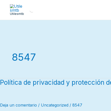
Ir
al
Utilesmtb
contenido
8547
Política de privacidad y protección d
Política
de
privacidad
y
Deja un comentario
/
Uncategorized
/
8547
protección