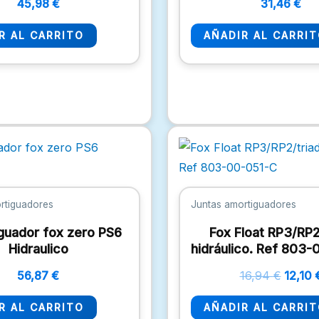
45,98
€
31,46
€
R AL CARRITO
AÑADIR AL CARRI
El
precio
origina
era:
16,94 
rtiguadores
Juntas amortiguadores
guador fox zero PS6
Fox Float RP3/RP2
Hidraulico
hidráulico. Ref 803
56,87
€
16,94
€
12,10
R AL CARRITO
AÑADIR AL CARRI