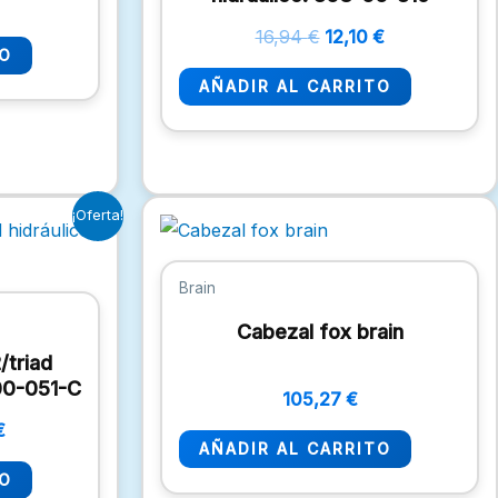
16,94
€
12,10
€
TO
AÑADIR AL CARRITO
El
¡Oferta!
precio
l
actual
es:
Brain
€.
12,10 €.
Cabezal fox brain
/triad
-00-051-C
105,27
€
€
AÑADIR AL CARRITO
TO