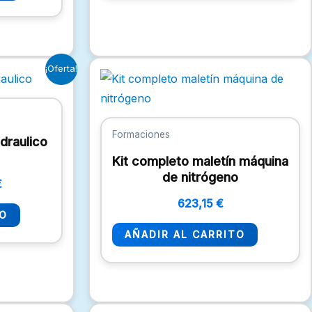
El
¡Oferta!
precio
l
actual
es:
.
14,52 €.
Formaciones
draulico
Kit completo maletín máquina
de nitrógeno
€
623,15
€
TO
AÑADIR AL CARRITO