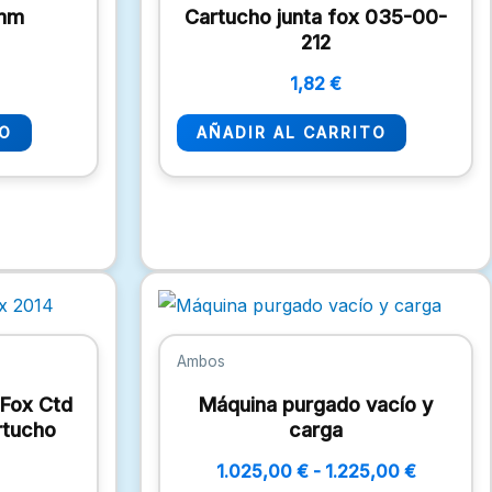
5mm
Cartucho junta fox 035-00-
212
1,82
€
TO
AÑADIR AL CARRITO
Rango
Este
de
prod
precios:
desde
tiene
Ambos
1.025,00
múlti
hasta
 Fox Ctd
Máquina purgado vacío y
varia
1.225,00
rtucho
carga
Las
1.025,00
€
-
1.225,00
€
opci