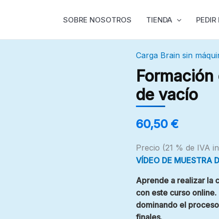
SOBRE NOSOTROS
TIENDA
PEDIR
Carga Brain sin máqui
Formación
carga
Formación 
Fox
de vacío
brain
sin
60,50
€
máquina
de
Precio (21 % de IVA in
vacío
VÍDEO DE MUESTRA D
cantidad
Aprende a realizar la 
con este curso online.
dominando el proceso:
finales.