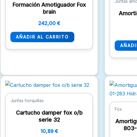
Juntas amo
Formación Amotiguador Fox
brain
Amorti
242,00
€
AÑADIR AL CARRITO
AÑADI
Juntas horquillas
Fox
Cartucho damper fox o/b
serie 32
Amortig
803-
10,89
€