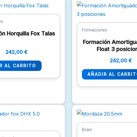
es
Formaciones
n Horquilla Fox Talas
Formación Amortigu
Float 3 posicio
242,00
€
242,00
€
R AL CARRITO
AÑADIR AL CARRI
Brain