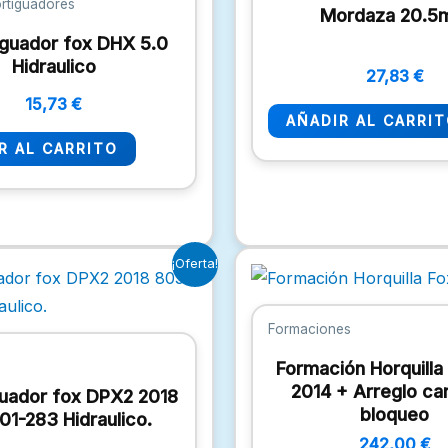
rtiguadores
Mordaza 20.
guador fox DHX 5.0
Hidraulico
27,83
€
15,73
€
AÑADIR AL CARRI
R AL CARRITO
El
El
¡Oferta!
precio
precio
original
actual
era:
es:
Formaciones
31,46 €.
25,41 €.
Formación Horquilla
2014 + Arreglo ca
uador fox DPX2 2018
bloqueo
01-283 Hidraulico.
242,00
€