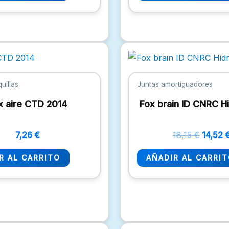
El
precio
origina
era:
uillas
Juntas amortiguadores
18,15 €
x aire CTD 2014
Fox brain ID CNRC Hi
7,26
€
18,15
€
14,52
R AL CARRITO
AÑADIR AL CARRI