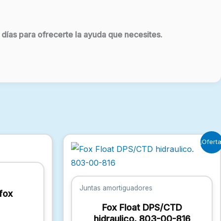
 días para ofrecerte la ayuda que necesites.
El
El
¡Oferta
precio
precio
original
actual
era:
es:
16,94 €.
12,10 €.
Juntas amortiguadores
fox
Fox Float DPS/CTD
hidraulico. 803-00-816