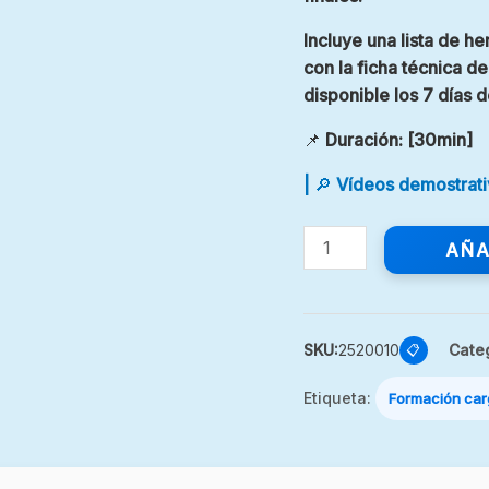
Incluye una lista de h
con la ficha técnica d
disponible los 7 días 
📌
Duración
: [30min]
|
🔎
Vídeos demostrati
AÑA
SKU:
2520010
Cate
📋
Etiqueta:
Formación carg