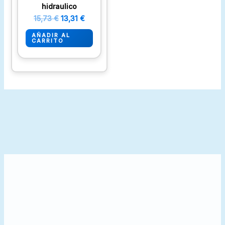
hidraulico
15,73
€
13,31
€
AÑADIR AL
CARRITO