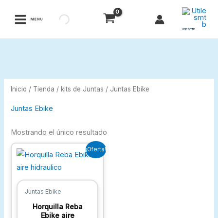
Ir
al
MENU
contenido
Utilesmtb
Inicio
/
Tienda
/
kits de Juntas
/ Juntas Ebike
Juntas Ebike
Mostrando el único resultado
El
El
¡Oferta!
precio
precio
original
actual
era:
es:
15,73 €.
13,31 €.
Juntas Ebike
Horquilla Reba
Ebike aire