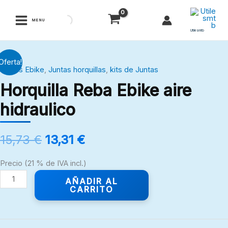
Ir
al
MENU
contenido
Utilesmtb
El
El
Horquilla
Oferta!
precio
precio
Juntas Ebike
,
Juntas horquillas
,
kits de Juntas
Reba
original
actual
Horquilla Reba Ebike aire
Ebike
era:
es:
aire
hidraulico
15,73 €.
13,31 €.
hidraulico
cantidad
15,73
€
13,31
€
Precio (21 % de IVA incl.)
AÑADIR AL
CARRITO