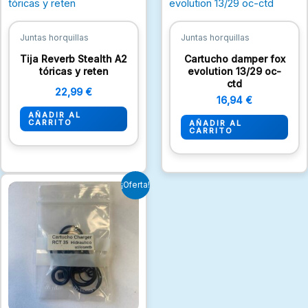
Juntas horquillas
Juntas horquillas
Tija Reverb Stealth A2
Cartucho damper fox
tóricas y reten
evolution 13/29 oc-
ctd
22,99
€
16,94
€
AÑADIR AL
CARRITO
AÑADIR AL
CARRITO
El
El
¡Oferta!
precio
precio
original
actual
era:
es:
15,73 €.
13,31 €.