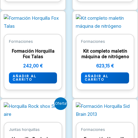
Formaciones
Formaciones
Formación Horquilla
Kit completo maletín
Fox Talas
máquina de nitrógeno
242,00
€
623,15
€
AÑADIR AL
AÑADIR AL
CARRITO
CARRITO
El
El
¡Oferta!
precio
precio
original
actual
era:
es:
10,89 €.
8,47 €.
Juntas horquillas
Formaciones