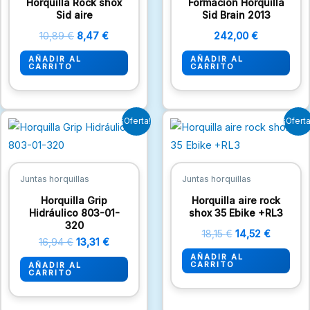
Horquilla Rock shox
Formación Horquilla
Sid aire
Sid Brain 2013
10,89
€
8,47
€
242,00
€
AÑADIR AL
AÑADIR AL
CARRITO
CARRITO
El
El
El
El
¡Oferta!
¡Oferta
precio
precio
precio
precio
original
actual
original
actual
era:
es:
era:
es:
16,94 €.
13,31 €.
18,15 €.
14,52 €.
Juntas horquillas
Juntas horquillas
Horquilla Grip
Horquilla aire rock
Hidráulico 803-01-
shox 35 Ebike +RL3
320
18,15
€
14,52
€
16,94
€
13,31
€
AÑADIR AL
CARRITO
AÑADIR AL
CARRITO