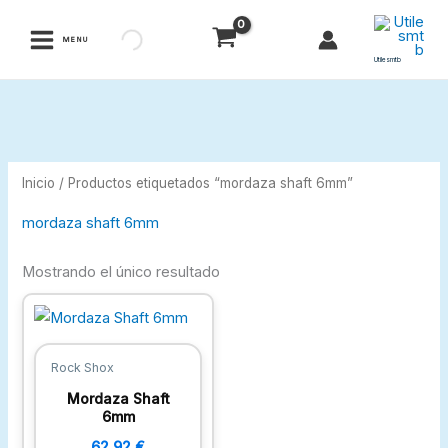
Ir
al
MENU
contenido
Utilesmtb
Inicio
/ Productos etiquetados “mordaza shaft 6mm”
mordaza shaft 6mm
Mostrando el único resultado
Rock Shox
Mordaza Shaft
6mm
62,92
€