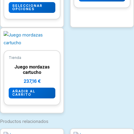
pueden
SELECCIONAR
OPCIONES
elegir
en
la
página
de
producto
Tienda
Juego mordazas
cartucho
237,16
€
AÑADIR AL
CARRITO
Productos relacionados