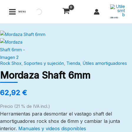
Ir
al
MENU
contenido
Utilesmtb
Mordaza
Shaft
6mm
cantidad
Rock Shox
,
Soportes y sujeción
,
Tienda
,
Útiles amortiguadores
Mordaza Shaft 6mm
62,92
€
Precio (21 % de IVA incl.)
Herramientas para desmontar el vastago shaft del
amortiguadores rock shox de 6mm y cambiar la junta
interior.
Manuales y videos disponibles