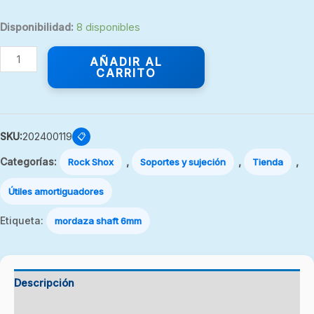
Disponibilidad:
8 disponibles
AÑADIR AL
CARRITO
SKU:
202400119
📋
Categorías:
,
,
,
Rock Shox
Soportes y sujeción
Tienda
Útiles amortiguadores
Etiqueta:
mordaza shaft 6mm
Descripción
Valoraciones (0)