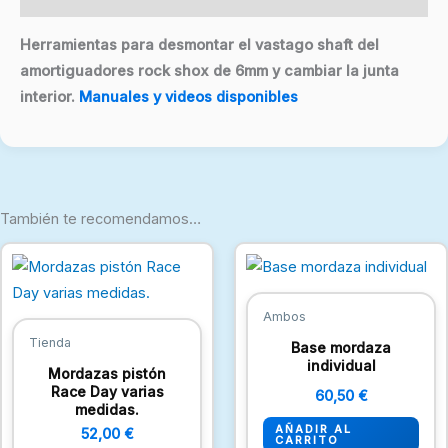
Herramientas para desmontar el vastago shaft del
amortiguadores rock shox de 6mm y cambiar la junta
interior.
Manuales y videos disponibles
También te recomendamos…
Este
producto
tiene
Ambos
múltiples
Tienda
Base mordaza
variantes.
individual
Mordazas pistón
Las
Race Day varias
60,50
€
medidas.
opciones
AÑADIR AL
52,00
€
se
CARRITO