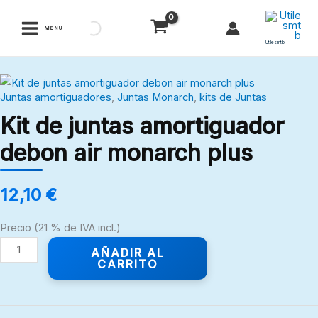
Ir
al
MENU
contenido
Utilesmtb
Kit
Juntas amortiguadores
,
Juntas Monarch
,
kits de Juntas
de
Kit de juntas amortiguador
juntas
amortiguador
debon air monarch plus
debon
air
12,10
€
monarch
plus
Precio (21 % de IVA incl.)
cantidad
AÑADIR AL
CARRITO