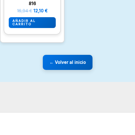
816
16,94
€
12,10
€
AÑADIR AL
CARRITO
← Volver al inicio