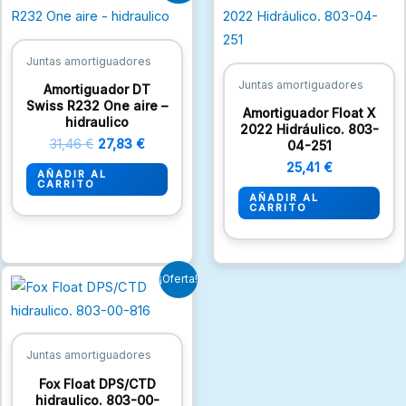
original
actual
era:
es:
31,46 €.
27,83 €.
Juntas amortiguadores
Juntas amortiguadores
Amortiguador DT
Swiss R232 One aire –
Amortiguador Float X
hidraulico
2022 Hidráulico. 803-
31,46
€
27,83
€
04-251
25,41
€
AÑADIR AL
CARRITO
AÑADIR AL
CARRITO
El
El
¡Oferta!
precio
precio
original
actual
era:
es:
16,94 €.
12,10 €.
Juntas amortiguadores
Fox Float DPS/CTD
hidraulico. 803-00-