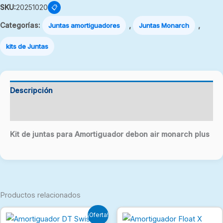
SKU:
20251020
📋
Categorías:
,
,
Juntas amortiguadores
Juntas Monarch
kits de Juntas
Descripción
Valoraciones (0)
Kit de juntas para Amortiguador debon air monarch plus
Productos relacionados
El
El
¡Oferta!
precio
precio