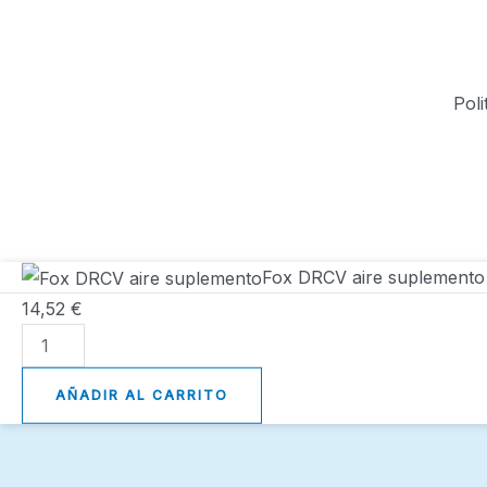
Poli
Fox
Fox DRCV aire suplemento
DRCV
14,52
€
aire
suplemento
cantidad
AÑADIR AL CARRITO