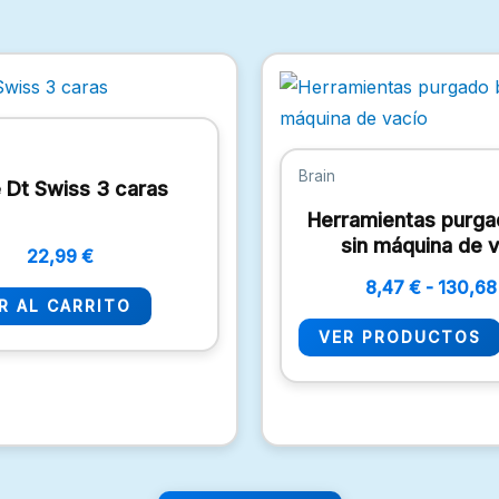
Brain
e Dt Swiss 3 caras
Herramientas purga
sin máquina de v
22,99
€
8,47
€
-
130,6
R AL CARRITO
VER PRODUCTOS