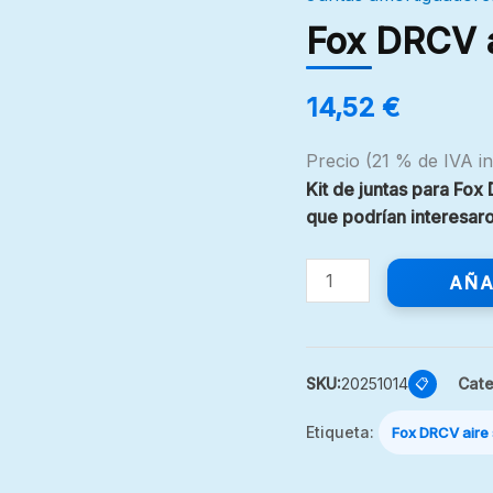
Fox
DRCV
Fox DRCV a
aire
suplemento
14,52
€
cantidad
Precio (21 % de IVA in
Kit de juntas para Fo
que podrían interesa
AÑA
SKU:
20251014
Cate
📋
Etiqueta:
Fox DRCV aire