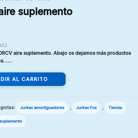
ire suplemento
cl.)
x DRCV aire suplemento. Abajo os dejamos más productos
ros……
DIR AL CARRITO
gorías:
,
,
Juntas amortiguadores
Juntas Fox
Tienda
 suplemento