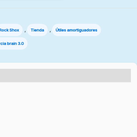
,
,
Rock Shox
Tienda
Útiles amortiguadores
rcia brain 3.0