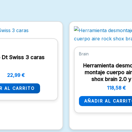
Brain
e Dt Swiss 3 caras
Herramienta desmo
montaje cuerpo ai
22,99
€
shox brain 2.0 y
118,58
€
R AL CARRITO
AÑADIR AL CARRI