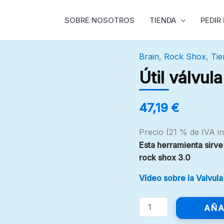
SOBRE NOSOTROS
TIENDA
PEDIR
Brain
,
Rock Shox
,
Tie
Útil
válvula
Útil válvula
inercia
brain
47,19
€
3.0
cantidad
Precio (21 % de IVA in
Esta herramienta sirve
rock shox 3.0
Vídeo sobre la Valvula
AÑA