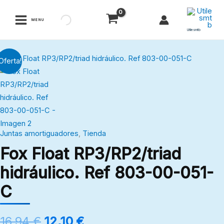
Ir
al
MENU
contenido
Utilesmtb
El
El
Fox
Oferta!
precio
precio
Float
original
actual
RP3/RP2/triad
era:
es:
hidráulico.
16,94 €.
12,10 €.
Ref
803-
Juntas amortiguadores
,
Tienda
00-
Fox Float RP3/RP2/triad
051-
C
hidráulico. Ref 803-00-051-
cantidad
C
16,94
€
12,10
€