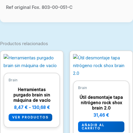
Ref original Fox. 803-00-051-C
Productos relacionados
Rango
de
precios:
desde
8,47 €
hasta
Brain
130,68 €
Brain
Herramientas
purgado brain sin
Útil desmontaje tapa
máquina de vacío
nitrógeno rock shox
8,47
€
-
130,68
€
brain 2.0
31,46
€
VER PRODUCTOS
AÑADIR AL
CARRITO