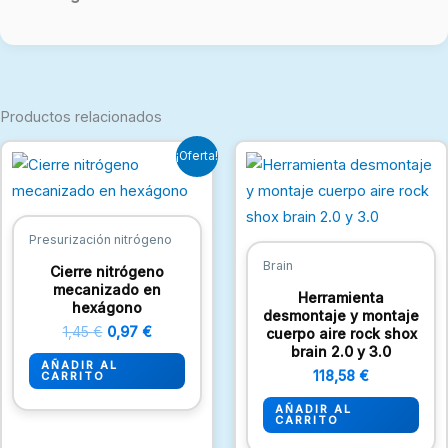
Productos relacionados
El
El
¡Oferta!
precio
precio
original
actual
era:
es:
1,45 €.
0,97 €.
Presurización nitrógeno
Brain
Cierre nitrógeno
mecanizado en
Herramienta
hexágono
desmontaje y montaje
1,45
€
0,97
€
cuerpo aire rock shox
brain 2.0 y 3.0
AÑADIR AL
118,58
€
CARRITO
AÑADIR AL
CARRITO