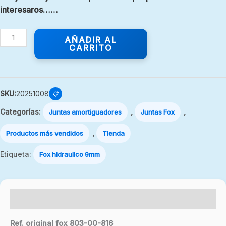
interesaros……
AÑADIR AL
CARRITO
SKU:
20251008
📋
Categorías:
,
,
Juntas amortiguadores
Juntas Fox
,
Productos más vendidos
Tienda
Etiqueta:
Fox hidraulico 9mm
Descripción
Ref. original fox 803-00-816