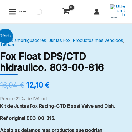
Ir
al
MENU
contenido
Utilesmtb
El
El
Fox
Oferta!
precio
precio
Juntas amortiguadores
,
Juntas Fox
,
Productos más vendidos
,
Float
Tienda
original
actual
DPS/CTD
Fox Float DPS/CTD
era:
es:
hidraulico.
16,94 €.
12,10 €.
hidraulico. 803-00-816
803-
00-
816
16,94
€
12,10
€
cantidad
Precio (21 % de IVA incl.)
Kit de Juntas Fox Racing-CTD Boost Valve and Dish.
Ref original 803-00-816.
Abajo os dejamos más productos que podrían