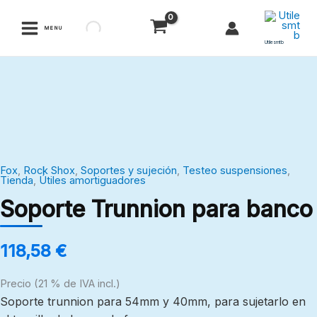
Ir
al
MENU
contenido
Utilesmtb
Soporte
Trunnion
para
banco
cantidad
Fox
,
Rock Shox
,
Soportes y sujeción
,
Testeo suspensiones
,
Tienda
,
Útiles amortiguadores
Soporte Trunnion para banco
118,58
€
Precio (21 % de IVA incl.)
Soporte trunnion para 54mm y 40mm, para sujetarlo en