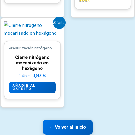
Valorado
con
5.00
de 5
El
El
¡Oferta!
precio
precio
original
actual
era:
es:
1,45 €.
0,97 €.
Presurización nitrógeno
Cierre nitrógeno
mecanizado en
hexágono
1,45
€
0,97
€
AÑADIR AL
CARRITO
← Volver al inicio