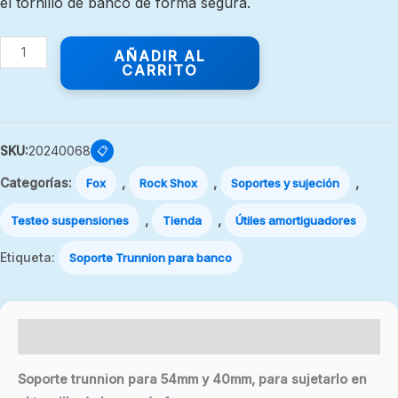
el tornillo de banco de forma segura.
AÑADIR AL
CARRITO
SKU:
20240068
📋
Categorías:
,
,
,
Fox
Rock Shox
Soportes y sujeción
,
,
Testeo suspensiones
Tienda
Útiles amortiguadores
Etiqueta:
Soporte Trunnion para banco
Descripción
Soporte trunnion para 54mm y 40mm, para sujetarlo en