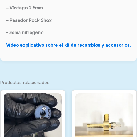
– Vástago 2.5mm
– Pasador Rock Shox
-Goma nitrógeno
Vídeo explicativo sobre el kit de recambios y accesorios.
Productos relacionados
Rang
Est
de
pro
precio
desde
tien
77,00
múlt
hasta
103,0
vari
Las