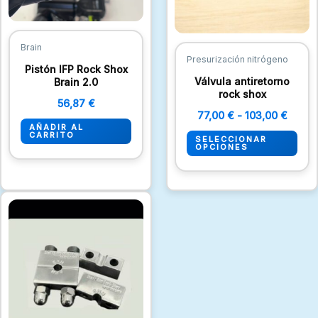
opc
se
pue
Brain
Presurización nitrógeno
eleg
Pistón IFP Rock Shox
Válvula antiretorno
Brain 2.0
en
rock shox
la
56,87
€
77,00
€
-
103,00
€
pági
AÑADIR AL
CARRITO
de
SELECCIONAR
OPCIONES
pro