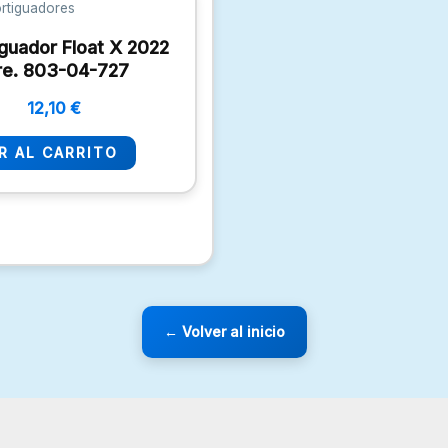
rtiguadores
guador Float X 2022
re. 803-04-727
12,10
€
R AL CARRITO
← Volver al inicio