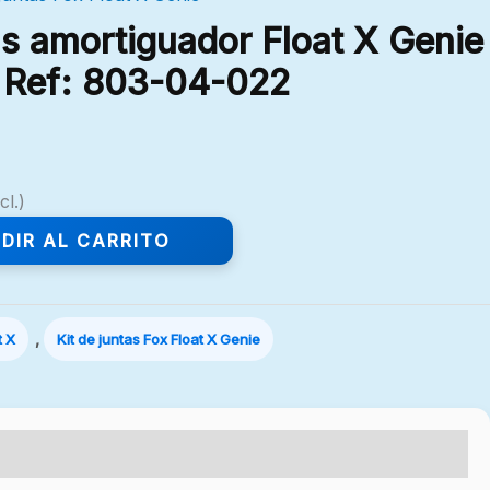
as amortiguador Float X Genie
. Ref: 803-04-022
cl.)
DIR AL CARRITO
,
t X
Kit de juntas Fox Float X Genie