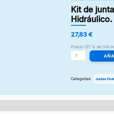
Kit
de
Kit de junt
juntas
Hidráulico
amortiguador
Float
27,83
€
X
Genie
Precio (21 % de IVA in
Hidráulico.
AÑA
Ref:
803-
04-
022
Categorías:
Juntas Floa
cantidad