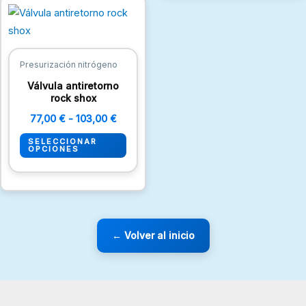
Rango
Este
de
producto
precios:
desde
tiene
77,00 €
múltiples
hasta
Presurización nitrógeno
103,00 €
variantes.
Válvula antiretorno
Las
rock shox
opciones
77,00
€
-
103,00
€
se
SELECCIONAR
pueden
OPCIONES
elegir
en
la
página
← Volver al inicio
de
producto