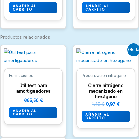
AÑADIR AL
AÑADIR AL
CARRITO
CARRITO
Productos relacionados
El
El
¡Oferta
precio
precio
original
actual
era:
es:
1,45 €.
0,97 €.
Formaciones
Presurización nitrógeno
Útil test para
Cierre nitrógeno
amortiguadores
mecanizado en
hexágono
665,50
€
1,45
€
0,97
€
AÑADIR AL
CARRITO
AÑADIR AL
CARRITO