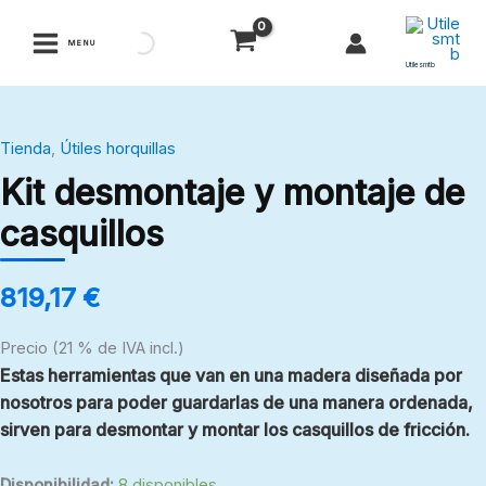
Ir
al
MENU
contenido
Utilesmtb
Kit
Tienda
,
Útiles horquillas
desmontaje
Kit desmontaje y montaje de
y
montaje
casquillos
de
casquillos
819,17
€
cantidad
Precio (21 % de IVA incl.)
Estas herramientas que van en una madera diseñada por
nosotros para poder guardarlas de una manera ordenada,
sirven para desmontar y montar los casquillos de fricción.
Disponibilidad:
8 disponibles