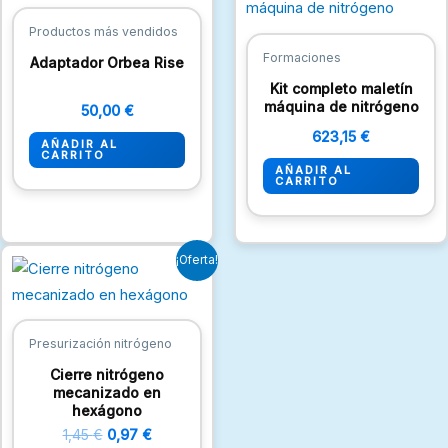
Productos más vendidos
Formaciones
Adaptador Orbea Rise
Kit completo maletín
máquina de nitrógeno
50,00
€
623,15
€
AÑADIR AL
CARRITO
AÑADIR AL
CARRITO
El
El
¡Oferta!
precio
precio
original
actual
era:
es:
1,45 €.
0,97 €.
Presurización nitrógeno
Cierre nitrógeno
mecanizado en
hexágono
1,45
€
0,97
€