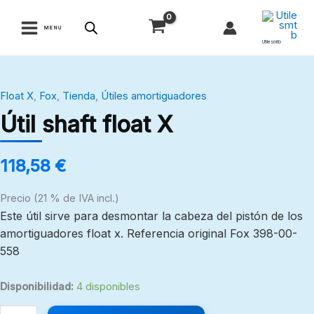
Ir
al
MENU
contenido
Utilesmtb
Útil
Float X
,
Fox
,
Tienda
,
Útiles amortiguadores
shaft
Útil shaft float X
float
X
cantidad
118,58
€
Precio (21 % de IVA incl.)
Este útil sirve para desmontar la cabeza del pistón de los
amortiguadores float x. Referencia original Fox 398-00-
558
Disponibilidad:
4 disponibles