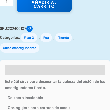
AÑADIR AL
CARRITO
SKU:
202400107
📋
Categorías:
,
,
,
Float X
Fox
Tienda
Útiles amortiguadores
Descripción
Este útil sirve para desmontar la cabeza del pistón de los
amortiguadores float x.
– De acero inoxidable
– Con agujero para carraca de media