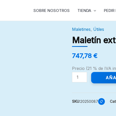
SOBRE NOSOTROS
TIENDA
PEDIR
Maletines
,
Útiles
Maletín
extracción
Maletín ex
rodamientos
cantidad
747,78
€
Precio (21 % de IVA in
AÑA
SKU:
20250087
Cat
📋