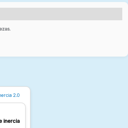
ezas.
e inercia