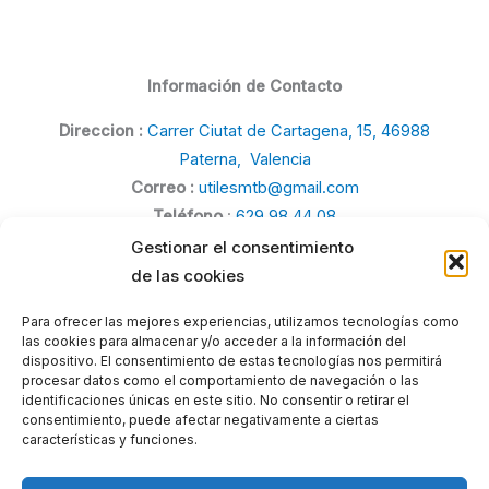
Información de Contacto
Direccion :
Carrer Ciutat de Cartagena, 15, 46988
Paterna, Valencia
Correo :
utilesmtb@gmail.com
Teléfono
:
629 98 44 08
Gestionar el consentimiento
de las cookies
Para ofrecer las mejores experiencias, utilizamos tecnologías como
las cookies para almacenar y/o acceder a la información del
Politica de Privacidad
dispositivo. El consentimiento de estas tecnologías nos permitirá
procesar datos como el comportamiento de navegación o las
Politica de Cookies
identificaciones únicas en este sitio. No consentir o retirar el
consentimiento, puede afectar negativamente a ciertas
Aviso legal
características y funciones.