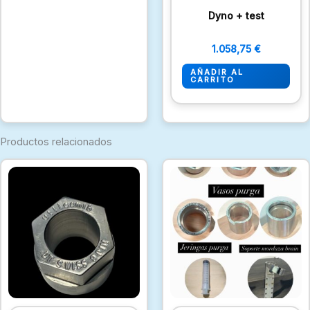
Dyno + test
1.058,75
€
AÑADIR AL
CARRITO
Productos relacionados
Rango
de
precio
desde
8,47 €
hasta
130,68