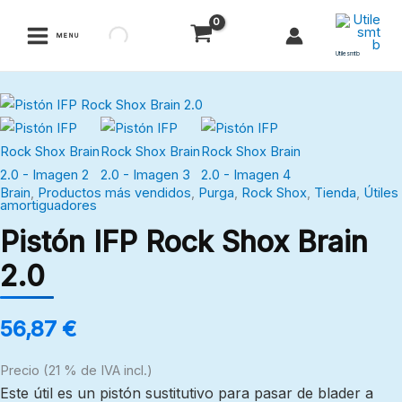
Ir
al
MENU
contenido
Utilesmtb
Pistón
IFP
Rock
Shox
Brain
,
Productos más vendidos
,
Purga
,
Rock Shox
,
Tienda
,
Útiles
Brain
amortiguadores
2.0
Pistón IFP Rock Shox Brain
cantidad
2.0
56,87
€
Precio (21 % de IVA incl.)
Este útil es un pistón sustitutivo para pasar de blader a