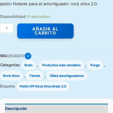
pistón flotante para el amortiguador rock shox 2.0.
Disponibilidad:
8 disponibles
AÑADIR AL
CARRITO
SKU:
20240017
📋
Categorías:
,
,
,
Brain
Productos más vendidos
Purga
,
,
Rock Shox
Tienda
Útiles amortiguadores
Etiqueta:
Pistón IFP Rock Shox Brain 2.0
Descripción