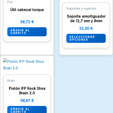
Fox
múlt
Soportes y sujeción
Útil cabezal torque
vari
Soporte amortiguador
Las
de 12,7 mm y 8mm
38,72
€
opc
22,00
€
AÑADIR AL
se
CARRITO
SELECCIONAR
pue
OPCIONES
eleg
en
la
pági
de
pro
Brain
Pistón IFP Rock Shox
Brain 2.0
56,87
€
AÑADIR AL
CARRITO