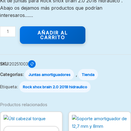
Kit de juntas para Rock shox brain 2.0 2018 hidraulico .
Abajo os dejamos más productos que podrían
interesaros……
AÑADIR AL
CARRITO
SKU:
20251003
📋
Categorías:
,
Juntas amortiguadores
Tienda
Etiqueta:
Rock shox brain 2.0 2018 hidraulico
Productos relacionados
Est
pro
tien