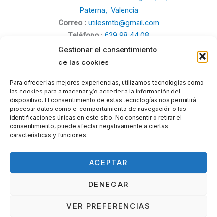
Paterna, Valencia
Correo :
utilesmtb@gmail.com
Teléfono
:
629 98 44 08
Gestionar el consentimiento
de las cookies
Para ofrecer las mejores experiencias, utilizamos tecnologías como
las cookies para almacenar y/o acceder a la información del
Politica de Privacidad
dispositivo. El consentimiento de estas tecnologías nos permitirá
procesar datos como el comportamiento de navegación o las
Politica de Cookies
identificaciones únicas en este sitio. No consentir o retirar el
Aviso legal
consentimiento, puede afectar negativamente a ciertas
características y funciones.
ACEPTAR
DENEGAR
VER PREFERENCIAS
© 2026 Utilesmtb. Powered by Utilesmtb.