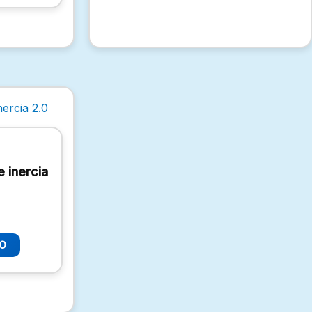
e inercia
TO