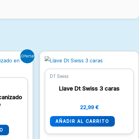
El
¡Oferta!
precio
l
actual
es:
DT Swiss
0,97 €.
Llave Dt Swiss 3 caras
canizado
o
22,99
€
AÑADIR AL CARRITO
TO