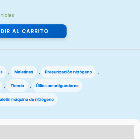
nibles
DIR AL CARRITO
,
,
,
es
Maletines
Presurización nitrógeno
,
,
Tienda
Útiles amortiguadores
aletín máquina de nitrógeno