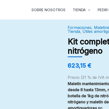
SOBRE NOSOTROS
TIENDA
PEDIR
Formaciones
,
Maletin
Kit
Tienda
,
Útiles amorti
completo
Kit comple
maletín
nitrógeno
máquina
de
nitrógeno
623,15
€
cantidad
Precio (21 % de IVA in
Maletín mantenimiento
desde 8 hasta 13mm, m
botella de 1kg de nitr
nitrógeno y maletín d
amortiguadores xc.