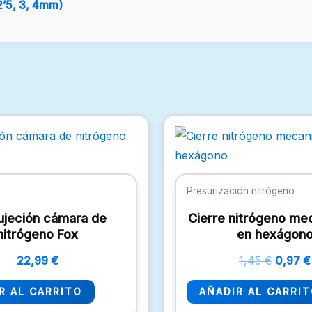
2’5, 3, 4mm)
El
precio
origina
era:
1,45 €.
Presurización nitrógeno
sujeción cámara de
Cierre nitrógeno me
nitrógeno Fox
en hexágon
22,99
€
1,45
€
0,97
€
R AL CARRITO
AÑADIR AL CARRI