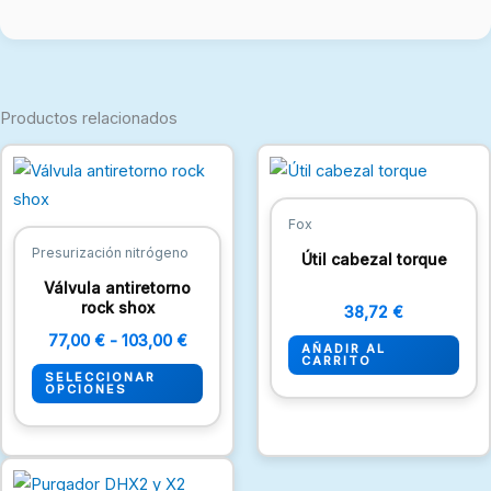
Productos relacionados
Rango
Este
de
producto
precios:
desde
tiene
Fox
77,00 €
múltiples
hasta
Presurización nitrógeno
Útil cabezal torque
103,00 €
variantes.
Válvula antiretorno
Las
rock shox
38,72
€
opciones
77,00
€
-
103,00
€
AÑADIR AL
se
CARRITO
SELECCIONAR
pueden
OPCIONES
elegir
en
la