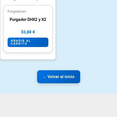
página
de
Purgadores
producto
Purgador DHX2 y X2
33,88
€
AÑADIR AL
CARRITO
← Volver al inicio