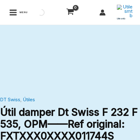
Ir
al
MENU
contenido
Utilesmtb
Útil
damper
Dt
Swiss
F
232
F
535,
DT Swiss
,
Útiles
OPM
Útil damper Dt Swiss F 232 F
——
Ref
535, OPM——Ref original:
original:
FXTXXX0XXXX011744S
FXTXXX0XXXX011744S