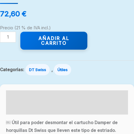
cantidad
72,60
€
Precio (21 % de IVA incl.)
AÑADIR AL
CARRITO
Categorías:
,
DT Swiss
Útiles
Descripción
Valoraciones (0)
￼ Útil para poder desmontar el cartucho Damper de
horquillas Dt Swiss que lleven este tipo de estriado.