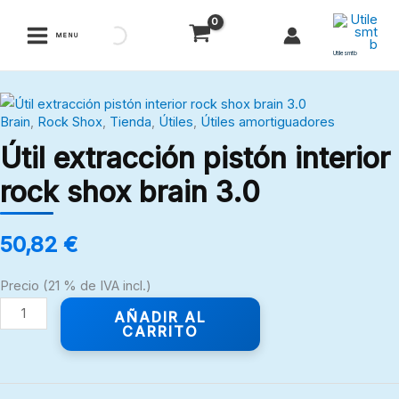
Ir
al
MENU
contenido
Utilesmtb
Útil
Brain
,
Rock Shox
,
Tienda
,
Útiles
,
Útiles amortiguadores
extracción
Útil extracción pistón interior
pistón
interior
rock shox brain 3.0
rock
shox
50,82
€
brain
3.0
Precio (21 % de IVA incl.)
cantidad
AÑADIR AL
CARRITO