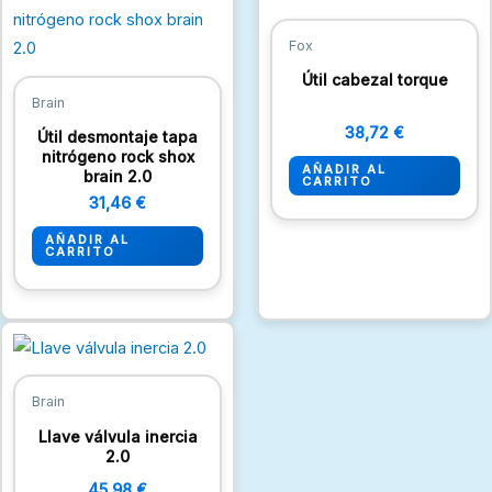
Fox
Útil cabezal torque
Brain
38,72
€
Útil desmontaje tapa
nitrógeno rock shox
AÑADIR AL
brain 2.0
CARRITO
31,46
€
AÑADIR AL
CARRITO
Brain
Llave válvula inercia
2.0
45,98
€