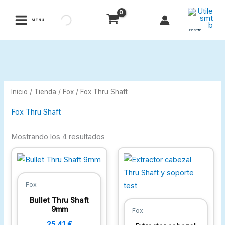
Ir
al
MENU
contenido
Utilesmtb
Inicio
/
Tienda
/
Fox
/ Fox Thru Shaft
Fox Thru Shaft
Mostrando los 4 resultados
Fox
Bullet Thru Shaft
9mm
Fox
25,41
€