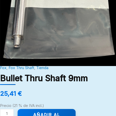
Fox
,
Fox Thru Shaft
,
Tienda
Bullet Thru Shaft 9mm
25,41
€
Precio (21 % de IVA incl.)
AÑADIR AL