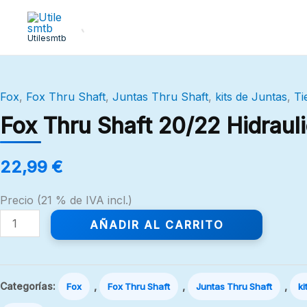
Ir
al
Utilesmtb
contenido
Fox
Fox
,
Fox Thru Shaft
,
Juntas Thru Shaft
,
kits de Juntas
,
Ti
Thru
Shaft
Fox Thru Shaft 20/22 Hidraul
20/22
Hidraulico
22,99
€
cantidad
Precio (21 % de IVA incl.)
AÑADIR AL CARRITO
Categorías:
,
,
,
Fox
Fox Thru Shaft
Juntas Thru Shaft
ki