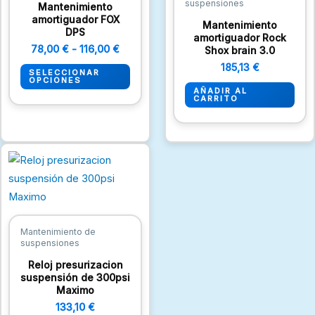
suspensiones
Las
Mantenimiento
amortiguador FOX
opciones
Mantenimiento
DPS
amortiguador Rock
se
78,00
€
-
116,00
€
Shox brain 3.0
pueden
185,13
€
SELECCIONAR
elegir
OPCIONES
AÑADIR AL
en
CARRITO
la
página
de
producto
Mantenimiento de
suspensiones
Reloj presurizacion
suspensión de 300psi
Maximo
133,10
€