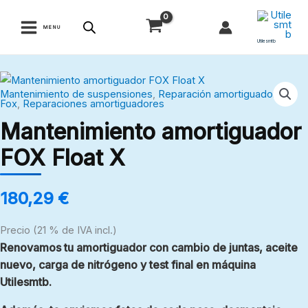
Ir
al
MENU
contenido
Utilesmtb
Mantenimiento
Mantenimiento de suspensiones
,
Reparación amortiguadores
amortiguador
Fox
,
Reparaciones amortiguadores
FOX
Mantenimiento amortiguador
Float
FOX Float X
X
cantidad
180,29
€
Precio (21 % de IVA incl.)
Renovamos tu amortiguador con cambio de juntas, aceite
nuevo, carga de nitrógeno y test final en máquina
Utilesmtb.