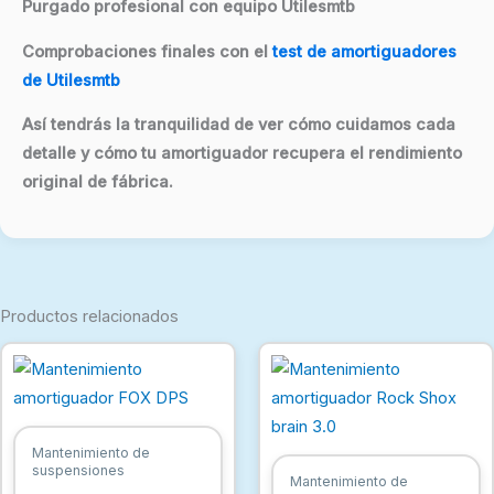
Purgado profesional con equipo Utilesmtb
Comprobaciones finales con el
test de amortiguadores
de Utilesmtb
Así tendrás la tranquilidad de ver cómo cuidamos cada
detalle y cómo tu amortiguador recupera el rendimiento
original de fábrica.
Productos relacionados
Rango
Este
de
producto
precios:
desde
tiene
78,00 €
múltiples
hasta
Mantenimiento de
suspensiones
116,00 €
variantes.
Mantenimiento de