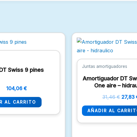
El
precio
origina
era:
31,46 
Juntas amortiguadores
 DT Swiss 9 pines
Amortiguador DT Sw
One aire – hidra
104,06
€
31,46
€
27,83
R AL CARRITO
AÑADIR AL CARRI