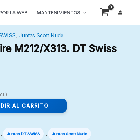
 POR LA WEB
MANTENIMIENTOS
 SWISS
,
Juntas Scott Nude
 aire M212/X313. DT Swiss
cl.)
DIR AL CARRITO
,
,
Juntas DT SWISS
Juntas Scott Nude