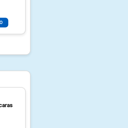
TO
caras