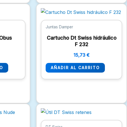
Juntas Damper
 Obus
Cartucho Dt Swiss hidráulico
F 232
15,73
€
TO
AÑADIR AL CARRITO
Rango
Este
de
producto
precios:
desde
tiene