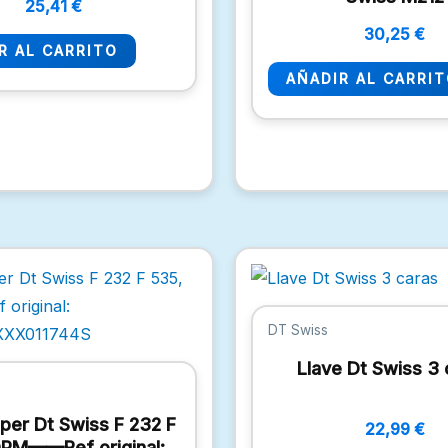
25,41
€
30,25
€
R AL CARRITO
AÑADIR AL CARRI
DT Swiss
Llave Dt Swiss 3 
mper Dt Swiss F 232 F
22,99
€
OPM——Ref original: