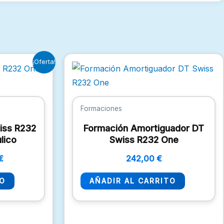
El
¡Oferta!
precio
l
actual
es:
€.
27,83 €.
Formaciones
iss R232
Formación Amortiguador DT
ulico
Swiss R232 One
€
242,00
€
TO
AÑADIR AL CARRITO