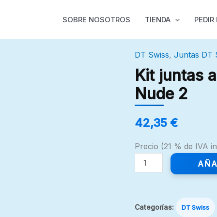
SOBRE NOSOTROS
TIENDA
PEDIR
DT Swiss
,
Juntas DT
Kit
juntas
Kit juntas
aire
Nude 2
M212/X313.
DT
42,35
€
Swiss
Nude
Precio (21 % de IVA in
2
AÑA
cantidad
Categorías:
DT Swiss