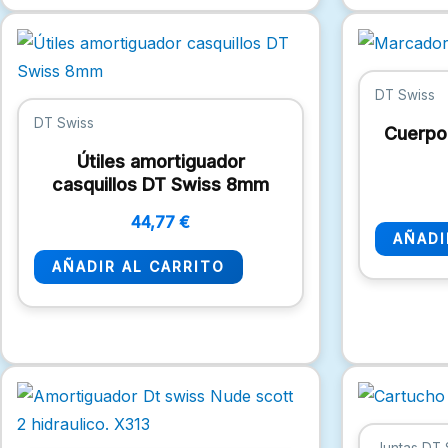
DT Swiss
DT Swiss
Cuerpo
Útiles amortiguador
casquillos DT Swiss 8mm
44,77
€
AÑADI
AÑADIR AL CARRITO