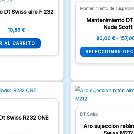
 SWISS
Mantenimiento de suspensi
o Dt Swiss aire F 232
Mantenimiento DT
Nude Scott
10,89
€
90,00
€
-
157,0
R AL CARRITO
SELECCIONAR OPC
DT Swiss
 Dt Swiss R232 ONE
Aro sujeccion retén
Swiss M212