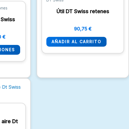
DT Swiss
90,00 €
múltiples
hasta
ones
Útil DT Swiss retenes
variantes.
157,00 €
 Swiss
Las
90,75
€
opciones
0
€
se
AÑADIR AL CARRITO
pueden
IONES
elegir
en
la
página
de
producto
 aire Dt