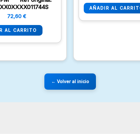
XX0XXXX011744S
AÑADIR AL CARRI
72,60
€
R AL CARRITO
← Volver al inicio