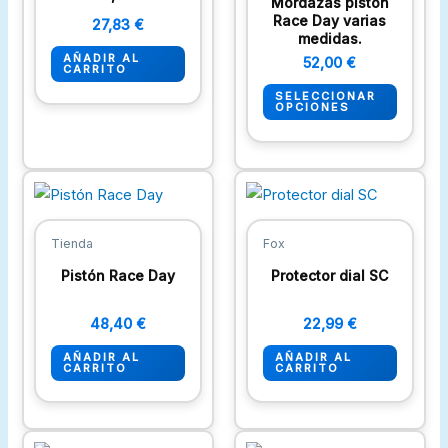
Mordazas pistón
opcion
Race Day varias
27,83
€
medidas.
se
AÑADIR AL
52,00
€
pueden
CARRITO
elegir
SELECCIONAR
OPCIONES
en
la
página
de
produc
Tienda
Fox
Pistón Race Day
Protector dial SC
48,40
€
22,99
€
AÑADIR AL
AÑADIR AL
CARRITO
CARRITO