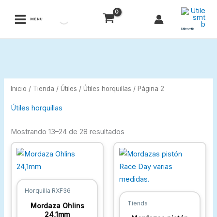
Ir
al
MENU
contenido
Utilesmtb
Inicio
/
Tienda
/
Útiles
/
Útiles horquillas
/ Página 2
Útiles horquillas
Mostrando 13–24 de 28 resultados
Este
produc
tiene
múltipl
Horquilla RXF36
variant
Tienda
Mordaza Ohlins
Las
24,1mm