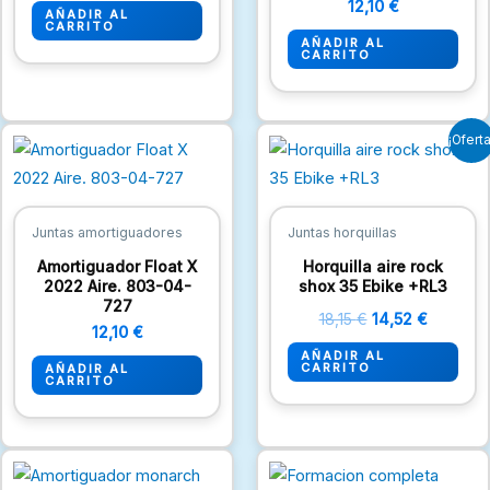
12,10
€
AÑADIR AL
CARRITO
AÑADIR AL
CARRITO
El
El
¡Oferta
precio
precio
original
actual
era:
es:
18,15 €.
14,52 €.
Juntas amortiguadores
Juntas horquillas
Amortiguador Float X
Horquilla aire rock
2022 Aire. 803-04-
shox 35 Ebike +RL3
727
18,15
€
14,52
€
12,10
€
AÑADIR AL
CARRITO
AÑADIR AL
CARRITO