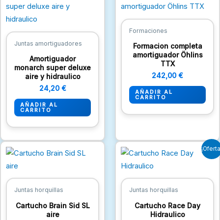
Formaciones
Juntas amortiguadores
Formacion completa
amortiguador Öhlins
Amortiguador
TTX
monarch super deluxe
242,00
€
aire y hidraulico
24,20
€
AÑADIR AL
CARRITO
AÑADIR AL
CARRITO
El
El
¡Oferta
precio
precio
original
actual
era:
es:
13,31 €.
9,68 €.
Juntas horquillas
Juntas horquillas
Cartucho Brain Sid SL
Cartucho Race Day
aire
Hidraulico