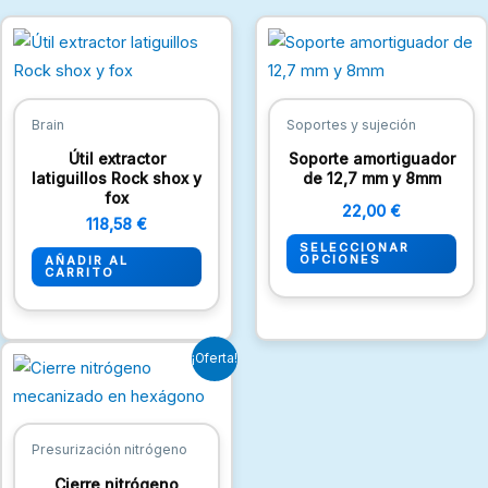
Est
pro
tien
múlt
Brain
Soportes y sujeción
vari
Útil extractor
Soporte amortiguador
Las
latiguillos Rock shox y
de 12,7 mm y 8mm
fox
opc
22,00
€
118,58
€
se
SELECCIONAR
pue
OPCIONES
AÑADIR AL
CARRITO
eleg
en
la
El
El
¡Oferta!
pági
precio
precio
original
actual
de
era:
es:
pro
1,45 €.
0,97 €.
Presurización nitrógeno
Cierre nitrógeno