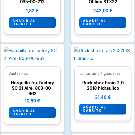
035-00-212
Ohlins STX22
1,82
€
242,00
€
AÑADIR AL
AÑADIR AL
CARRITO
CARRITO
Juntas Fox
Juntas amortiguadores
Horquilla fox factory
Rock shox brain 2.0
SC 21 Aire. 803-00-
2018 hidraulico
962
31,46
€
10,89
€
AÑADIR AL
CARRITO
AÑADIR AL
CARRITO