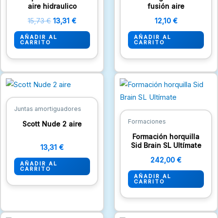
aire hidraulico
fusión aire
15,73
€
13,31
€
12,10
€
AÑADIR AL
AÑADIR AL
CARRITO
CARRITO
Juntas amortiguadores
Formaciones
Scott Nude 2 aire
Formación horquilla
Sid Brain SL Ultímate
13,31
€
242,00
€
AÑADIR AL
CARRITO
AÑADIR AL
CARRITO