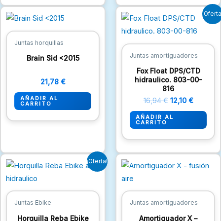
El
El
¡Oferta
precio
precio
original
actual
era:
es:
Juntas horquillas
16,94 €.
12,10 €.
Juntas amortiguadores
Brain Sid <2015
Fox Float DPS/CTD
hidraulico. 803-00-
21,78
€
816
AÑADIR AL
16,94
€
12,10
€
CARRITO
AÑADIR AL
CARRITO
El
El
¡Oferta!
precio
precio
original
actual
era:
es:
15,73 €.
13,31 €.
Juntas Ebike
Juntas amortiguadores
Horquilla Reba Ebike
Amortiguador X –