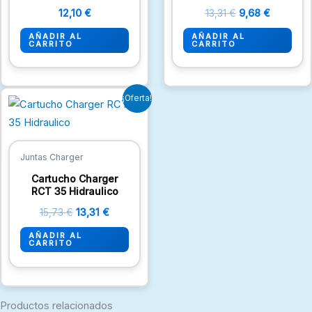
12,10
€
13,31
€
9,68
€
AÑADIR AL
AÑADIR AL
CARRITO
CARRITO
El
El
¡Oferta!
precio
precio
original
actual
era:
es:
15,73 €.
13,31 €.
Juntas Charger
Cartucho Charger
RCT 35 Hidraulico
15,73
€
13,31
€
AÑADIR AL
CARRITO
Productos relacionados