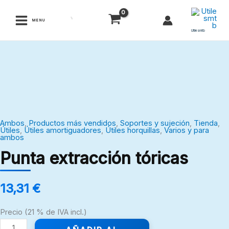
Ir
al
MENU
contenido
Utilesmtb
Punta
extracción
tóricas
cantidad
Ambos
,
Productos más vendidos
,
Soportes y sujeción
,
Tienda
,
Útiles
,
Útiles amortiguadores
,
Útiles horquillas
,
Varios y para
ambos
Punta extracción tóricas
13,31
€
Precio (21 % de IVA incl.)