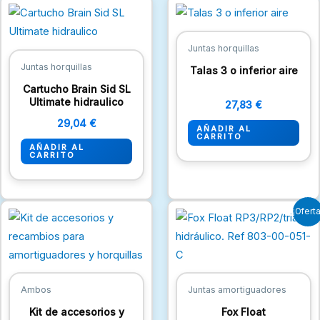
Juntas horquillas
Juntas horquillas
Talas 3 o inferior aire
Cartucho Brain Sid SL
Ultimate hidraulico
27,83
€
29,04
€
AÑADIR AL
CARRITO
AÑADIR AL
CARRITO
El
El
¡Oferta
precio
precio
original
actual
era:
es:
16,94 €.
12,10 €.
Ambos
Juntas amortiguadores
Kit de accesorios y
Fox Float