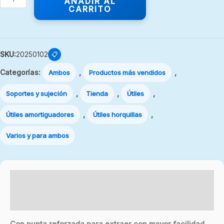
AÑADIR AL
CARRITO
SKU:
20250102
📋
Categorías:
,
,
Ambos
Productos más vendidos
,
,
,
Soportes y sujeción
Tienda
Útiles
,
,
Útiles amortiguadores
Útiles horquillas
Varios y para ambos
Descripción
Valoraciones (0)