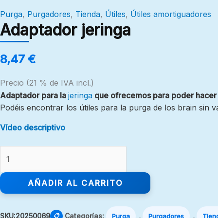
Purga
,
Purgadores
,
Tienda
,
Útiles
,
Útiles amortiguadores
Adaptador jeringa
8,47
€
Precio (21 % de IVA incl.)
Adaptador para la
jeringa
que ofrecemos para poder hacer e
Podéis encontrar los útiles para la purga de los brain sin v
Vídeo descriptivo
AÑADIR AL CARRITO
SKU:
20250069
Categorías:
,
,
📋
Purga
Purgadores
Tien