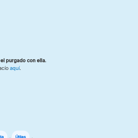
l purgado con ella.
acío
aquí
.
,
,
da
Útiles