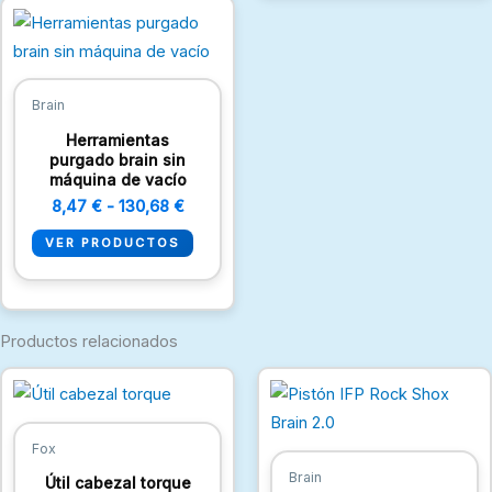
Rango
de
precios:
desde
8,47 €
hasta
Brain
130,68 €
Herramientas
purgado brain sin
máquina de vacío
8,47
€
-
130,68
€
VER PRODUCTOS
Productos relacionados
Fox
Brain
Útil cabezal torque