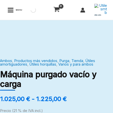
Ir
al
MENU
contenido
Utilesmtb
Rango
Máquina
de
purgado
precios:
vacío
desde
y
1.025,00 €
carga
hasta
Ambos
,
Productos más vendidos
,
Purga
,
Tienda
,
Útiles
cantidad
amortiguadores
,
Útiles horquillas
,
Varios y para ambos
1.225,00 €
Máquina purgado vacío y
carga
1.025,00
€
-
1.225,00
€
Precio (21 % de IVA incl.)