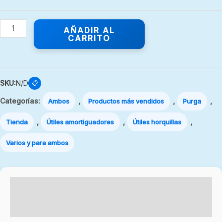
AÑADIR AL
CARRITO
SKU:
N/D
📋
Categorías:
,
,
,
Ambos
Productos más vendidos
Purga
,
,
,
Tienda
Útiles amortiguadores
Útiles horquillas
Varios y para ambos
Descripción
Información adicional