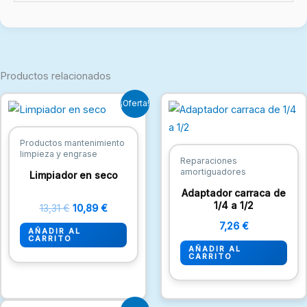
Productos relacionados
El
El
¡Oferta!
precio
precio
original
actual
era:
es:
Productos mantenimiento
13,31 €.
10,89 €.
limpieza y engrase
Reparaciones
amortiguadores
Limpiador en seco
Adaptador carraca de
1/4 a 1/2
13,31
€
10,89
€
7,26
€
AÑADIR AL
CARRITO
AÑADIR AL
CARRITO
El
El