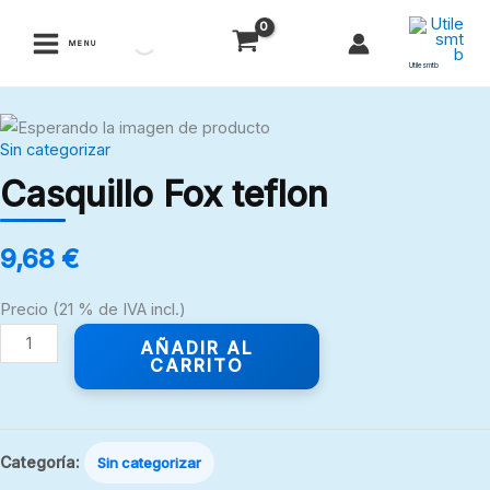
Ir
al
MENU
contenido
Utilesmtb
Casquillo
Sin categorizar
Fox
Casquillo Fox teflon
teflon
cantidad
9,68
€
Precio (21 % de IVA incl.)
AÑADIR AL
CARRITO
Categoría:
Sin categorizar