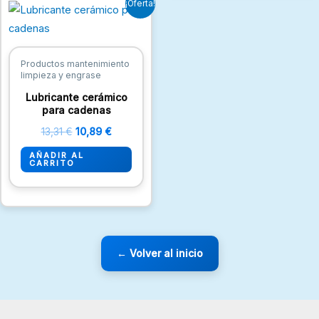
¡Oferta!
precio
precio
original
actual
era:
es:
13,31 €.
10,89 €.
Productos mantenimiento
limpieza y engrase
Lubricante cerámico
para cadenas
13,31
€
10,89
€
AÑADIR AL
CARRITO
← Volver al inicio