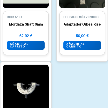
Rock Shox
Productos más vendidos
Mordaza Shaft 6mm
Adaptador Orbea Rise
62,92
€
50,00
€
AÑADIR AL
AÑADIR AL
CARRITO
CARRITO