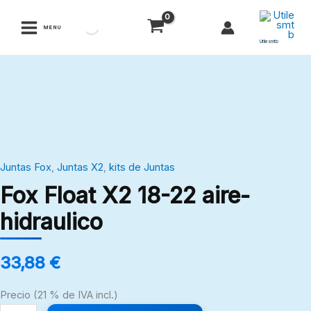
Ir
al
MENU
contenido
Utilesmtb
Fox
Float
X2
18-
22
Juntas Fox
,
Juntas X2
,
kits de Juntas
aire-
Fox Float X2 18-22 aire-
hidraulico
cantidad
hidraulico
33,88
€
Precio (21 % de IVA incl.)