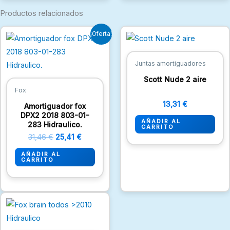
Productos relacionados
El
El
¡Oferta!
precio
precio
original
actual
era:
es:
Juntas amortiguadores
31,46 €.
25,41 €.
Scott Nude 2 aire
Fox
13,31
€
Amortiguador fox
DPX2 2018 803-01-
AÑADIR AL
283 Hidraulico.
CARRITO
31,46
€
25,41
€
AÑADIR AL
CARRITO