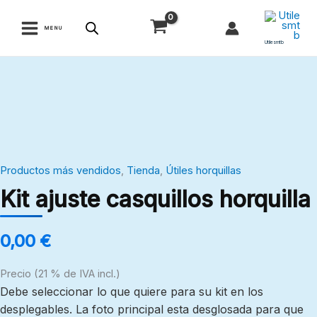
Ir
al
MENU
contenido
Utilesmtb
Kit
ajuste
casquillos
horquilla
cantidad
Productos más vendidos
,
Tienda
,
Útiles horquillas
Kit ajuste casquillos horquilla
0,00
€
Precio (21 % de IVA incl.)
Debe seleccionar lo que quiere para su kit en los
desplegables. La foto principal esta desglosada para que