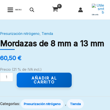
Ir
al
MENU
contenido
Utilesmtb
Mordazas
Presurización nitrógeno
,
Tienda
de
Mordazas de 8 mm a 13 mm
8
mm
a
60,50
€
13
mm
Precio (21 % de IVA incl.)
cantidad
AÑADIR AL
CARRITO
Categorías:
,
Presurización nitrógeno
Tienda