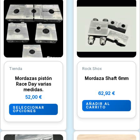
producto
tiene
múltiples
variantes.
Las
opciones
se
pueden
Tienda
Rock Shox
elegir
Mordazas pistón
Mordaza Shaft 6mm
en
Race Day varias
la
medidas.
62,92
€
página
52,00
€
de
AÑADIR AL
CARRITO
SELECCIONAR
OPCIONES
producto