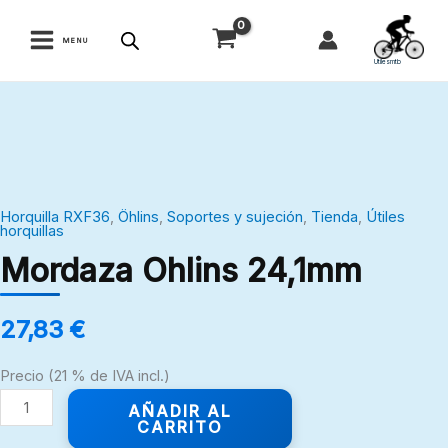
Ir
al
MENU
contenido
Utilesmtb
Mordaza
Ohlins
24,1mm
cantidad
Horquilla RXF36
,
Öhlins
,
Soportes y sujeción
,
Tienda
,
Útiles
horquillas
Mordaza Ohlins 24,1mm
27,83
€
Precio (21 % de IVA incl.)
AÑADIR AL
CARRITO