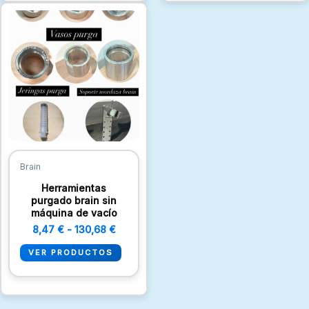
Rango
de
precios:
desde
8,47 €
hasta
130,68 €
Brain
Herramientas
purgado brain sin
máquina de vacío
8,47
€
-
130,68
€
VER PRODUCTOS