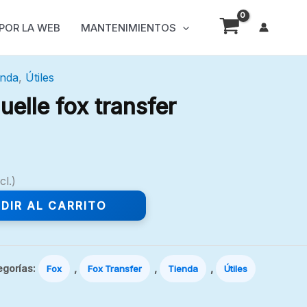
 POR LA WEB
MANTENIMIENTOS
enda
,
Útiles
elle fox transfer
cl.)
DIR AL CARRITO
egorías:
,
,
,
Fox
Fox Transfer
Tienda
Útiles