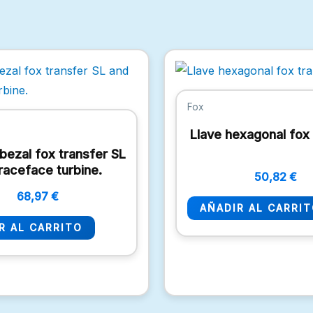
Fox
Llave hexagonal fox 
bezal fox transfer SL
raceface turbine.
50,82
€
68,97
€
AÑADIR AL CARRI
R AL CARRITO