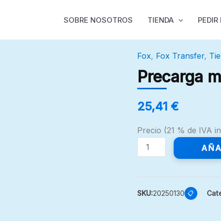
SOBRE NOSOTROS
TIENDA
PEDIR
Fox
,
Fox Transfer
,
Ti
Precarga
muelle
Precarga mu
fox
transfer
25,41
€
cantidad
Precio (21 % de IVA in
AÑA
SKU:
20250130
Cat
📋