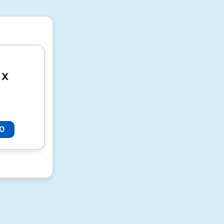
t X
TO