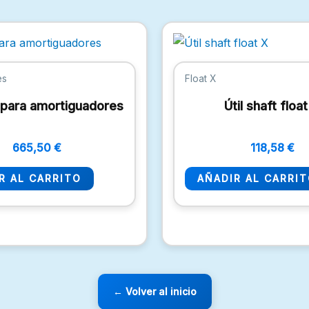
es
Float X
t para amortiguadores
Útil shaft floa
665,50
€
118,58
€
R AL CARRITO
AÑADIR AL CARRI
← Volver al inicio