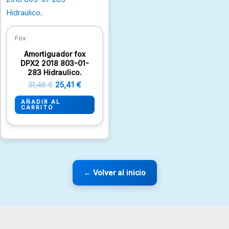
era:
es:
31,46 €.
25,41 €.
Fox
Amortiguador fox
DPX2 2018 803-01-
283 Hidraulico.
31,46
€
25,41
€
AÑADIR AL
CARRITO
← Volver al inicio