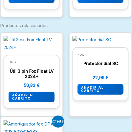
Productos relacionados
Fox
DPS
Protector dial SC
Útil 3 pin Fox Float LV
2024+
22,99
€
50,82
€
AÑADIR AL
CARRITO
AÑADIR AL
CARRITO
El
El
¡Oferta!
precio
precio
original
actual