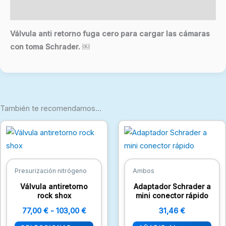
Valoraciones (0)
Válvula anti retorno fuga cero para cargar las cámaras
con toma Schrader. ￼
También te recomendamos…
Rango
Este
de
producto
precios:
desde
tiene
77,00 €
múltiples
hasta
Presurización nitrógeno
Ambos
103,00 €
variantes.
Válvula antiretorno
Adaptador Schrader a
Las
rock shox
mini conector rápido
opciones
77,00
€
-
103,00
€
31,46
€
se