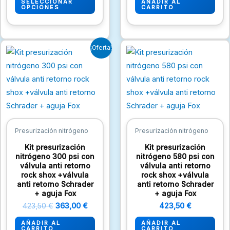
SELECCIONAR
AÑADIR AL
pueden
OPCIONES
CARRITO
elegir
en
El
El
la
¡Oferta!
precio
precio
página
original
actual
era:
es:
de
423,50 €.
363,00 €.
producto
Presurización nitrógeno
Presurización nitrógeno
Kit presurización
Kit presurización
nitrógeno 300 psi con
nitrógeno 580 psi con
válvula anti retorno
válvula anti retorno
rock shox +válvula
rock shox +válvula
anti retorno Schrader
anti retorno Schrader
+ aguja Fox
+ aguja Fox
423,50
€
363,00
€
423,50
€
AÑADIR AL
AÑADIR AL
CARRITO
CARRITO