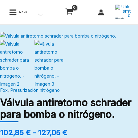
Ir
al
MENU
contenido
Utilesmtb
Rango
Válvula
de
antiretorno
precios:
schrader
desde
para
102,85 €
bomba
hasta
o
127,05 €
nitrógeno.
Fox
,
Presurización nitrógeno
cantidad
Válvula antiretorno schrader
para bomba o nitrógeno.
102,85
€
-
127,05
€