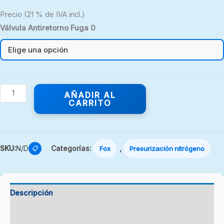
Precio (21 % de IVA incl.)
Válvula Antiretorno Fuga 0
AÑADIR AL
CARRITO
SKU:
N/D
Categorías:
,
📋
Fox
Presurización nitrógeno
Descripción
Información adicional